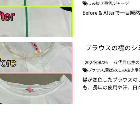
しみ抜き事例
ジャージ
Before & Afterで一
ブラウスの襟のシミ抜き
2024/08/26｜
６代目店主の
ブラウス
黄ばみ
しみ抜き事
襟が変色したブラウスの
も、長年の使用や汗、日