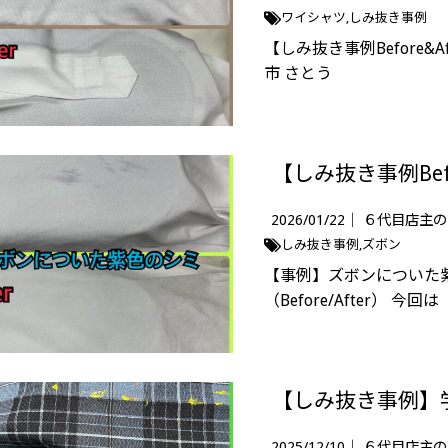
ワイシャツ
しみ抜き事例
【しみ抜き事例Before
市 さとう
2026/01/22｜
６代目店主の
しみ抜き事例
ズボン
【事例】ズボンについた
（Before/After） 今回は
2025/12/10｜
６代目店主の