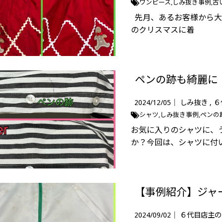
ワンピース
しみ抜き事例
古
先月、あるお客様から大
のクリスマスに着
ペンの跡も綺麗に
2024/12/05｜
しみ抜き
６
シャツ
しみ抜き事例
ペンの
お気に入りのシャツに、
か？今回は、シャツに付
【事例紹介】ジャ
2024/09/02｜
６代目店主の