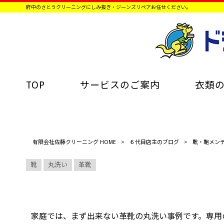
府中のさとうクリーニングにしみ抜き・ジーンズリペアお任せください。
TOP
サービスのご案内
衣類
有限会社佐藤クリーニング HOME
>
６代目店主のブログ
>
靴・鞄メン
靴
丸洗い
革靴
家庭では、まず出来ない革靴の丸洗い事例です。専用